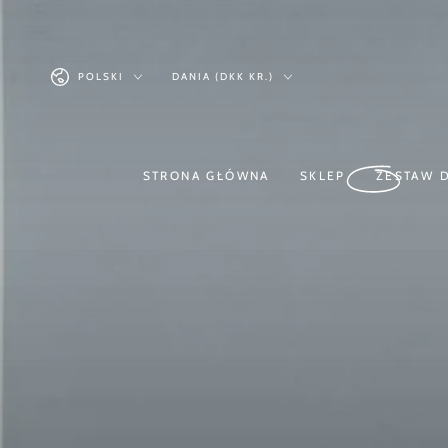
Podobne produkty
PRZEJDŹ DO
TREŚCI
Język
Kraj/region
POLSKI
DANIA (DKK KR.)
STRONA GŁÓWNA
SKLEP
ZESTAW 