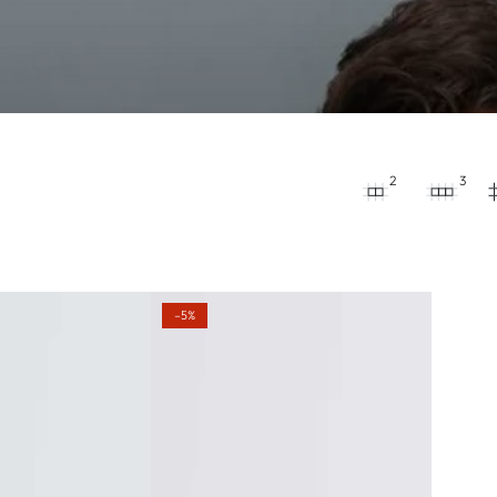
2
3
–5%