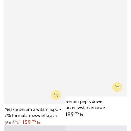
Serum peptydowe
przeciwstarzeniowe
Męskie serum z witaminą C -
Cena
199
,95
kr
2% formuła rozświetlająca
regularna
159
,95
166
,99
kr
kr
Cena
Cena