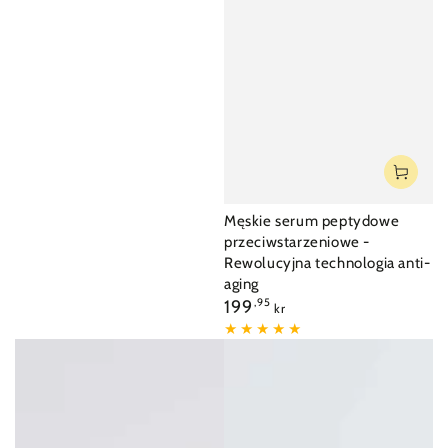
Męskie serum peptydowe
przeciwstarzeniowe -
Rewolucyjna technologia anti-
aging
Cena
199
,95
kr
regularna