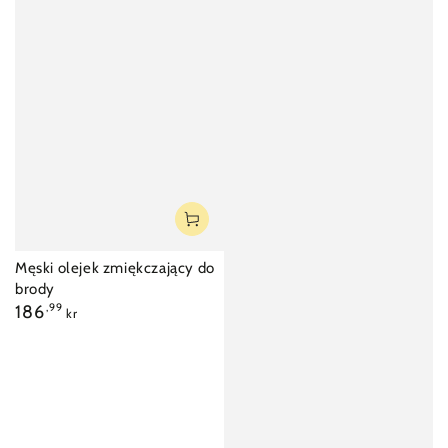
Męski olejek zmiękczający do
brody
Cena
186
,99
kr
regularna