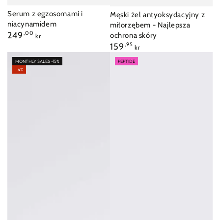
Serum z egzosomami i
Męski żel antyoksydacyjny z
niacynamidem
miłorzębem - Najlepsza
Cena
249
,00
ochrona skóry
kr
regularna
Cena
159
,95
kr
regularna
MONTHLY SALES -15%
PEPTIDE
–4%