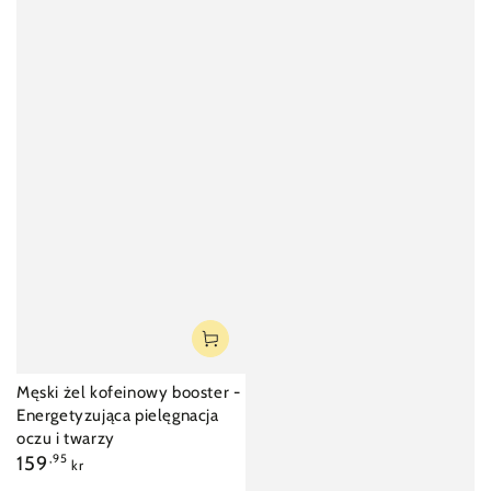
Męski żel kofeinowy booster -
Energetyzująca pielęgnacja
oczu i twarzy
Cena
159
,95
kr
regularna