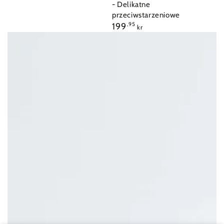
- Delikatne
przeciwstarzeniowe
Cena
199
,95
kr
regularna