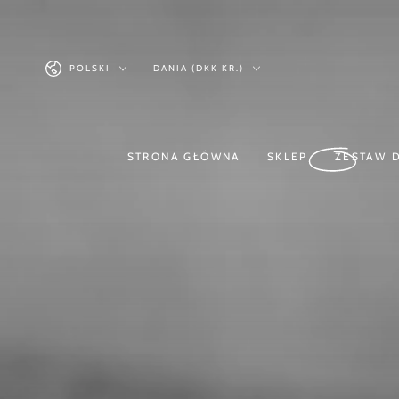
Podobne produkty
PRZEJDŹ DO
TREŚCI
Język
Kraj/region
POLSKI
DANIA (DKK KR.)
STRONA GŁÓWNA
SKLEP
ZESTAW 