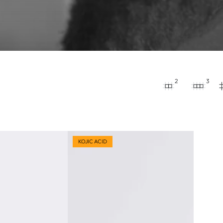
2
3
KOJIC ACID