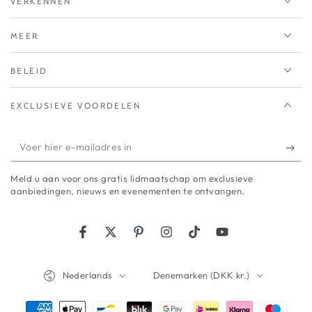
VERKENNEN
MEER
BELEID
EXCLUSIEVE VOORDELEN
Voer
hier
Meld u aan voor ons gratis lidmaatschap om exclusieve
e-
aanbiedingen, nieuws en evenementen te ontvangen.
mailadres
in
Facebook
Twitter
Pinterest
Instagram
TikTok
YouTube
Taal
Land/regio
Nederlands
Denemarken (DKK kr.)
Betaalmethoden