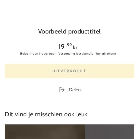
Voorbeeld producttitel
Reguliere
,99
19
kr
prijs
Belastingen inbegrepen.
Verzending
berekend bij het afrekenen.
UITVERKOCHT
Delen
Dit vind je misschien ook leuk