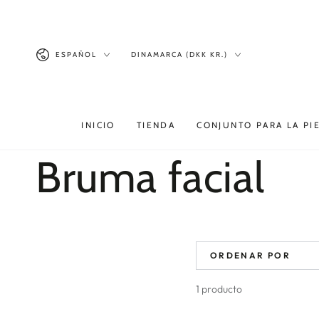
Productos similares
IR AL
CONTENIDO
Idioma
País/región
ESPAÑOL
DINAMARCA (DKK KR.)
INICIO
TIENDA
CONJUNTO PARA LA PI
Colección:
Bruma facial
ORDENAR POR
1 producto