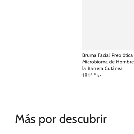
Bruma
Bruma Facial Prebiótica
Microbioma de Hombre
Facial
la Barrera Cutánea
Prebiótica
Precio
181
,00
kr
para
regular
Microbioma
de
Hombre
-
Más por descubrir
Apoyo
a