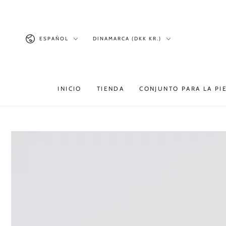
Productos similares
IR AL
CONTENIDO
Idioma
País/región
ESPAÑOL
DINAMARCA (DKK KR.)
INICIO
TIENDA
CONJUNTO PARA LA PI