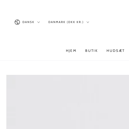
Similar products
GÅ TIL INDHOLD
Sprog
Land/område
DANSK
DANMARK (DKK KR.)
HJEM
BUTIK
HUDSÆT