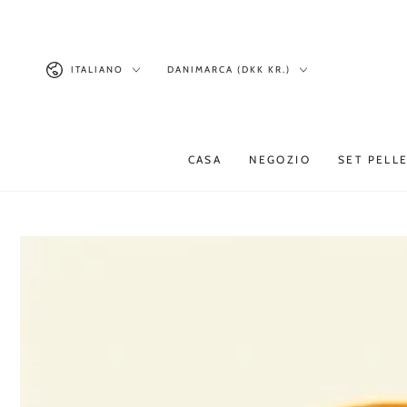
Prodotti simili
PASSA AL
CONTENUTO
Lingua
Paese/Area
ITALIANO
DANIMARCA (DKK KR.)
geografica
CASA
NEGOZIO
SET PELL