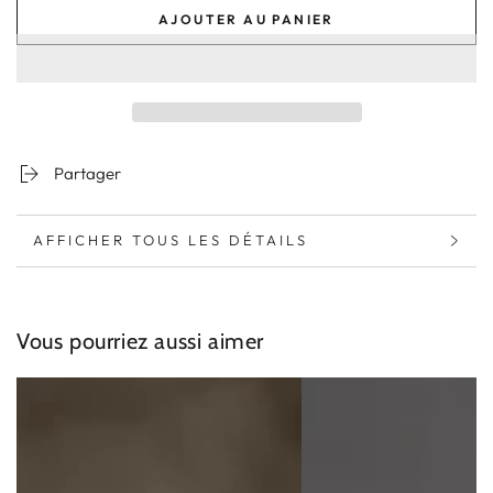
la
la
AJOUTER AU PANIER
quantité
quantité
de
de
Eau
Eau
Micellaire
Micellaire
Nettoyante
Nettoyante
Homme
Homme
-
-
Partager
Nettoyant
Nettoyant
Sans
Sans
Rinçage
Rinçage
AFFICHER TOUS LES DÉTAILS
Vous pourriez aussi aimer