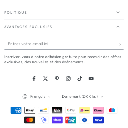
POLITIQUE
AVANTAGES EXCLUSIFS
Entrez
votre
Inscrivez-vous à notre adhésion gratuite pour recevoir des offres
email
exclusives, des nouvelles et des événements.
ici
Facebook
Twitter
Pinterest
Instagram
TikTok
YouTube
Langue
Pays/région
Français
Danemark (DKK kr.)
Modes
de
paiement