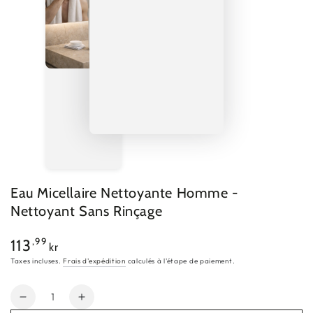
Eau Micellaire Nettoyante Homme -
Nettoyant Sans Rinçage
Prix
,99
113
kr
normal
Taxes incluses.
Frais d'expédition
calculés à l'étape de paiement.
Quantité
Réduire
Augmenter