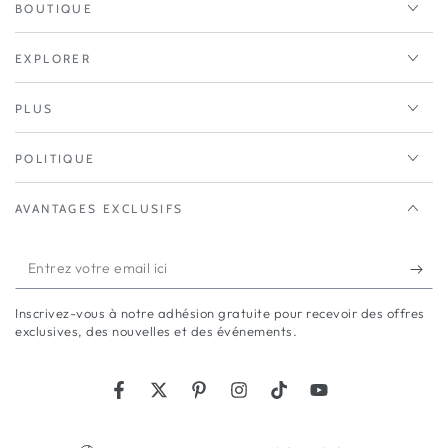
BOUTIQUE
EXPLORER
PLUS
POLITIQUE
AVANTAGES EXCLUSIFS
Entrez
votre
Inscrivez-vous à notre adhésion gratuite pour recevoir des offres
email
exclusives, des nouvelles et des événements.
ici
Facebook
Twitter
Pinterest
Instagram
TikTok
YouTube
Langue
Pays/région