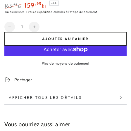
,95
159
–4%
,99
166
kr
kr
Prix
Prix
Taxes incluses.
Frais d'expédition
calculés à l'étape de paiement.
normal
de
vente
Quantité
Réduire
Augmenter
la
la
AJOUTER AU PANIER
quantité
quantité
de
de
Sérum
Sérum
Vitamine
Vitamine
Plus de moyens de paiement
C
C
Homme
Homme
-
-
Partager
Formule
Formule
Éclaircissante
Éclaircissante
à
à
AFFICHER TOUS LES DÉTAILS
2%
2%
de
de
Vitamine
Vitamine
C
C
Vous pourriez aussi aimer