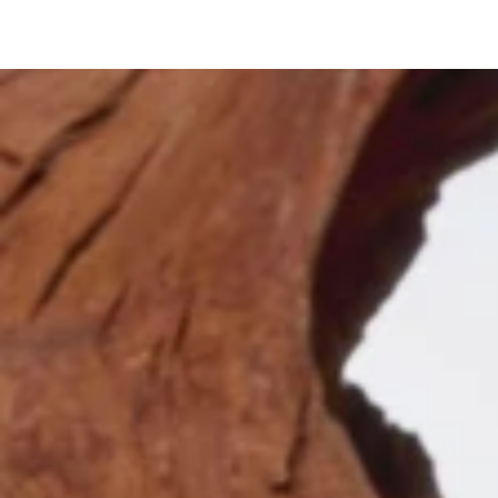
Samankaltaiset tuotteet
SIIRRY
SISÄLTÖÖN