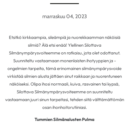
marraskuu 04, 2023
Etsitkö kirkkaampia, sileämpiä ja nuorekkaamman näköisiä
silmiä? Älä etsi enää! Ylellinen Silottava
Silmänympärysvoiteemme on ratkaisu, jota olet odottanut.
Suunniteltu vastaamaan monenlaisten ihotyyppien ja -
ongelmien tarpeita, tämä erinomainen silmänympärysvoide
virkistää silmien alusta jättäen sinut raikkaan ja nuorentuneen
näköiseksi. Olipa ihosi normaali, kuiva, rasvainen tai kypsä,
Silottava Silmänympärysvoiteemme on suunniteltu
vastaamaan juuri sinun tarpeitasi, tehden siitä välttämättömän
osan ihonhoitorutiiniasi.
Tummien Silmänalusten Pulma