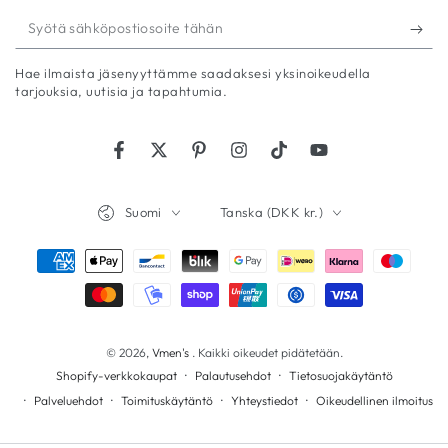
Syötä
sähköpostiosoite
Hae ilmaista jäsenyyttämme saadaksesi yksinoikeudella
tähän
tarjouksia, uutisia ja tapahtumia.
Facebook
Twitter
Pinterest
Instagram
TikTok
YouTube
Kieli
Maa/alue
Suomi
Tanska (DKK kr.)
Maksutavat
© 2026,
Vmen's
. Kaikki oikeudet pidätetään.
Palautusehdot
Tietosuojakäytäntö
Shopify-verkkokaupat
Palveluehdot
Toimituskäytäntö
Yhteystiedot
Oikeudellinen ilmoitus