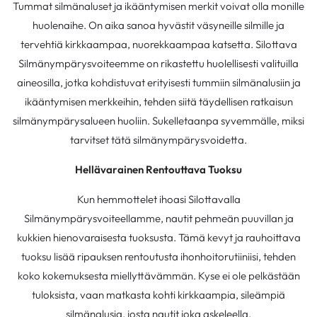
Tummat silmänaluset ja ikääntymisen merkit voivat olla monille
huolenaihe. On aika sanoa hyvästit väsyneille silmille ja
tervehtiä kirkkaampaa, nuorekkaampaa katsetta. Silottava
Silmänympärysvoiteemme on rikastettu huolellisesti valituilla
aineosilla, jotka kohdistuvat erityisesti tummiin silmänalusiin ja
ikääntymisen merkkeihin, tehden siitä täydellisen ratkaisun
silmänympärysalueen huoliin. Sukelletaanpa syvemmälle, miksi
tarvitset tätä silmänympärysvoidetta.
Hellävarainen Rentouttava Tuoksu
Kun hemmottelet ihoasi Silottavalla
Silmänympärysvoiteellamme, nautit pehmeän puuvillan ja
kukkien hienovaraisesta tuoksusta. Tämä kevyt ja rauhoittava
tuoksu lisää ripauksen rentoutusta ihonhoitorutiiniisi, tehden
koko kokemuksesta miellyttävämmän. Kyse ei ole pelkästään
tuloksista, vaan matkasta kohti kirkkaampia, sileämpiä
silmänalusia, josta nautit joka askeleella.