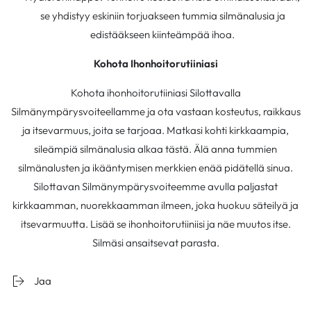
se yhdistyy eskiniin torjuakseen tummia silmänalusia ja
edistääkseen kiinteämpää ihoa.
Kohota Ihonhoitorutiiniasi
Kohota ihonhoitorutiiniasi Silottavalla
Silmänympärysvoiteellamme ja ota vastaan kosteutus, raikkaus
ja itsevarmuus, joita se tarjoaa. Matkasi kohti kirkkaampia,
sileämpiä silmänalusia alkaa tästä. Älä anna tummien
silmänalusten ja ikääntymisen merkkien enää pidätellä sinua.
Silottavan Silmänympärysvoiteemme avulla paljastat
kirkkaamman, nuorekkaamman ilmeen, joka huokuu säteilyä ja
itsevarmuutta. Lisää se ihonhoitorutiiniisi ja näe muutos itse.
Silmäsi ansaitsevat parasta.
Jaa