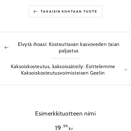
TAKAISIN KOHTAAN TUOTE
Elvytä ihoasi: Kosteuttavan kasvoveden taian
paljastus
Kaksoiskosteutus, kaksoissäteily: Esittelemme
Kaksoiskosteutusvoimisteisen Geelin
Esimerkkituotteen nimi
Normaali
,99
19
kr