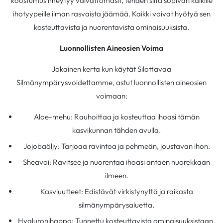
koostumus imeytyy vaivattomasti, tehden siitä sopivan kaikille
ihotyypeille ilman rasvaista jäämää. Kaikki voivat hyötyä sen
kosteuttavista ja nuorentavista ominaisuuksista.
Luonnollisten Aineosien Voima
Jokainen kerta kun käytät Silottavaa
Silmänympärysvoidettamme, astut luonnollisten aineosien
voimaan:
Aloe-mehu: Rauhoittaa ja kosteuttaa ihoasi tämän
kasvikunnan tähden avulla.
Jojobaöljy: Tarjoaa ravintoa ja pehmeän, joustavan ihon.
Sheavoi: Ravitsee ja nuorentaa ihoasi antaen nuorekkaan
ilmeen.
Kasviuutteet: Edistävät virkistynyttä ja raikasta
silmänympärysaluetta.
Hyaluronihappo: Tunnettu kosteuttavista ominaisuuksistaan,