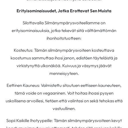
Erityisominaisuudet, Jotka Erottavat Sen Muista
Silottavalla Silmänympärysvoiteellamme on
erityisominaisuuksia, jotka tekevät siitä välttämättömän
ihonhoitotuotteen:
Kosteutus: Tämän silmänympärysvoiteen kosteuttava
koostumus sammuttaa ihosi janon, edistäen täyteläistä ja
virkistynyttä ulkonäköä. Kuivuus ja väsymys jäävät
menneisyyteen.
Eettinen Kauneus: Valmistettu sitoutuen eettiseen kauneuteen,
tämä voide on vegaaninen. Voit hoitaa ihoasi pysyen
uskollisena arvoillesi, tietäen että valintasi on sekä tehokas että
vastuullinen.
Sopii Kaikille Ihotyypeille: Tämän silmänympärysvoiteen kevyt