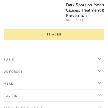
Dark Spots on Men’s F
Causes, Treatment &a
Prevention
JUNI 07, %Å
SE ALLE
BUTIK
UDFORSKE
MERE
POLITIK
EKSKLUSIVE FORDELE