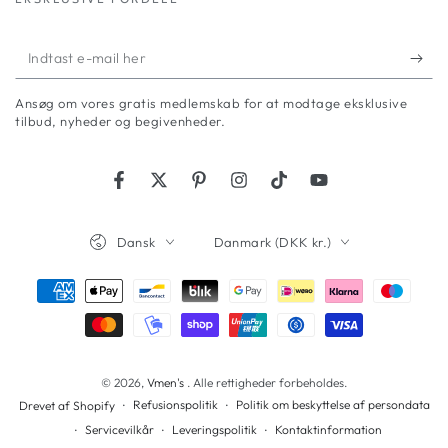
Indtast
e-
Ansøg om vores gratis medlemskab for at modtage eksklusive
mail
tilbud, nyheder og begivenheder.
her
Facebook
Twitter
Pinterest
Instagram
TikTok
YouTube
Sprog
Land/område
Dansk
Danmark (DKK kr.)
Betalingsmetoder
© 2026,
Vmen's
. Alle rettigheder forbeholdes.
Refusionspolitik
Politik om beskyttelse af persondata
Drevet af Shopify
Servicevilkår
Leveringspolitik
Kontaktinformation