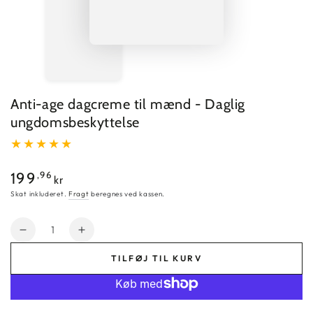
Anti-age dagcreme til mænd - Daglig
ungdomsbeskyttelse
Almindelig
,96
199
kr
pris
Skat inkluderet.
Fragt
beregnes ved kassen.
Mængde
Reducer
Øg
mængden
mængden
TILFØJ TIL KURV
for
for
Anti-
Anti-
age
age
dagcreme
dagcreme