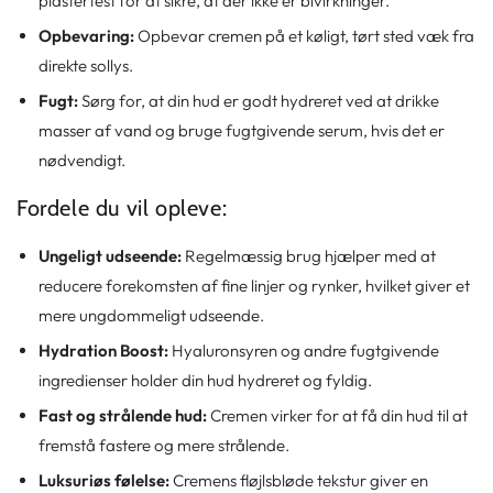
plastertest for at sikre, at der ikke er bivirkninger.
Opbevaring:
Opbevar cremen på et køligt, tørt sted væk fra
direkte sollys.
Fugt:
Sørg for, at din hud er godt hydreret ved at drikke
masser af vand og bruge fugtgivende serum, hvis det er
nødvendigt.
Fordele du vil opleve:
Ungeligt udseende:
Regelmæssig brug hjælper med at
reducere forekomsten af ​​fine linjer og rynker, hvilket giver et
mere ungdommeligt udseende.
Hydration Boost:
Hyaluronsyren og andre fugtgivende
ingredienser holder din hud hydreret og fyldig.
Fast og strålende hud:
Cremen virker for at få din hud til at
fremstå fastere og mere strålende.
Luksuriøs følelse:
Cremens fløjlsbløde tekstur giver en