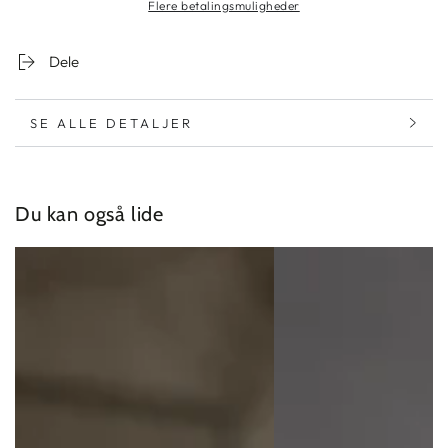
Flere betalingsmuligheder
til
til
mænd
mænd
-
-
Dele
Daglig
Daglig
ungdomsbeskyttelse
ungdomsbeskyttelse
SE ALLE DETALJER
Du kan også lide