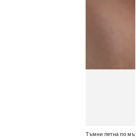
Тъмни петна по мъжк