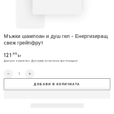
Мъжки шампоан и душ гел - Енергизиращ
свеж грейпфрут
Обичайна
,99
121
kr
цена
Данъкът е включен.
Доставка
изчислена при плащане.
Количество
Намалете
Увеличете
количеството
количеството
ДОБАВИ В КОЛИЧКАТА
за
за
Мъжки
Мъжки
шампоан
шампоан
и
и
душ
душ
гел
гел