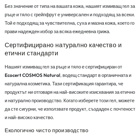
Без значение от типа на вашата кожа, нашият измиващ гел за
ръце и тяло с грейпфрут е универсален и подходящ за всеки.
Той е подходящ за чувствителна, суха и мазна кожа, което го
прави надежден избор за всяка ежедневна грижа.
Сертифицирано натурално качество и
етични стандарти
Нашият измиващ гел за ръце и тяло е сертифициран от
Ecocert COSMOS Natural
, водещ стандарт в органичната и
натурална козметика. Тази сертификация гарантира, че
продуктът ни отговаря на най-високите изисквания за етично
и натурално производство. Когато изберете този гел, можете
да сте сигурни, че използвате продукт, създаден с почтеност
и най-високо качество.
Екологично чисто производство