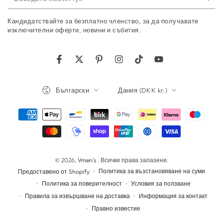
имейл
Кандидатствайте за безплатно членство, за да получавате
тук
изключителни оферти, новини и събития.
Фейсбук
Туитър
Пинтерест
Инстаграм
ТикТок
YouTube
Език
Държава/
Български
Дания (DKK kr.)
регион
Начини
на
плащане
© 2026,
Vmen's
. Всички права запазени.
Политика за възстановяване на суми
Предоставено от Shopify
Политика за поверителност
Условия за ползване
Правила за извършване на доставка
Информация за контакт
Правно известие