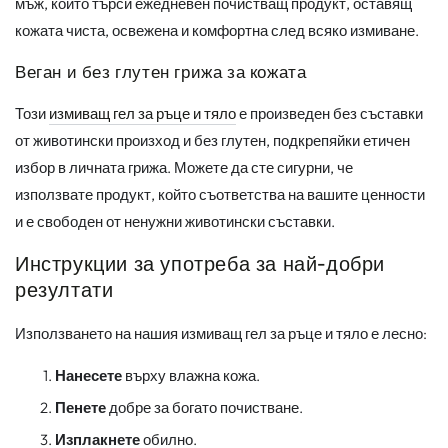
мъж, който търси ежедневен почистващ продукт, оставящ
кожата чиста, освежена и комфортна след всяко измиване.
Веган и без глутен грижа за кожата
Този
измиващ гел за ръце и тяло
е произведен без съставки
от животински произход и без глутен, подкрепяйки етичен
избор в личната грижа. Можете да сте сигурни, че
използвате продукт, който съответства на вашите ценности
и е свободен от ненужни животински съставки.
Инструкции за употреба за най-добри
резултати
Използването на нашия измиващ гел за ръце и тяло е лесно:
Нанесете
върху влажна кожа.
Пенете
добре за богато почистване.
Изплакнете
обилно.