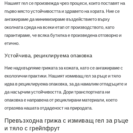
Нашият гел се произвежда чрез процеси, които поставят на
първо място устойчивостта и здравето на хората. Ние се
ангажираме да минимизираме въздействието върху
околната среда на всеки етап от производството, като
гарантираме, че всяка бутилка е произведена отговорно и
етично.
Устойчива, рециклируема опаковка
Ние надхвърляме грижата за кожата, като се ангажираме с
екологични практики. Нашият измиващ гел за ръце и тяло
идва в рециклируема опаковка, за да намалим отпадъците и
да насърчим устойчивостта. Дори транспортната ни
опаковка е направена от рециклирани материали, което
отразява нашата отдаденост на природата.
Превъзходна грижа с измиващ гел за ръце
и тяло с грейпфрут