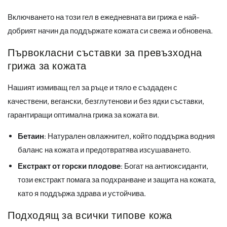
Включването на този гел в ежедневната ви грижа е най-
добрият начин да поддържате кожата си свежа и обновена.
Първокласни съставки за превъзходна
грижа за кожата
Нашият измиващ гел за ръце и тяло е създаден с
качествени, вегански, безглутенови и без ядки съставки,
гарантиращи оптимална грижа за кожата ви.
Бетаин
: Натурален овлажнител, който поддържа водния
баланс на кожата и предотвратява изсушаването.
Екстракт от горски плодове
: Богат на антиоксиданти,
този екстракт помага за подхранване и защита на кожата,
като я поддържа здрава и устойчива.
Подходящ за всички типове кожа