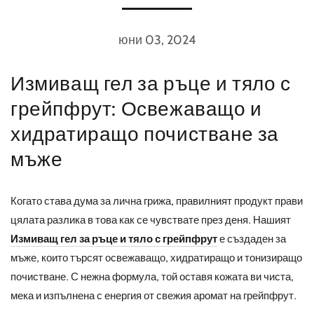
юни 03, 2024
Измиващ гел за ръце и тяло с
грейпфрут: Освежаващо и
хидратиращо почистване за
мъже
Когато става дума за лична грижа, правилният продукт прави
цялата разлика в това как се чувствате през деня. Нашият
Измиващ гел за ръце и тяло с грейпфрут
е създаден за
мъже, които търсят освежаващо, хидратиращо и тонизиращо
почистване. С нежна формула, той оставя кожата ви чиста,
мека и изпълнена с енергия от свежия аромат на грейпфрут.