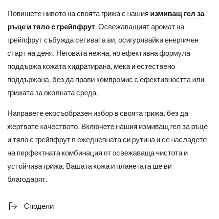
Повишете нивото на своята грижа с нашия
измиващ гел за
ръце и тяло с грейпфрут
. Освежаващият аромат на
грейпфрут събужда сетивата ви, осигурявайки енергичен
старт на деня. Неговата нежна, но ефективна формула
поддържа кожата хидратирана, мека и естествено
поддържана, без да прави компромис с ефективността или
грижата за околната среда.
Направете екосъобразен избор в своята грижа, без да
жертвате качеството. Включете нашия измиващ гел за ръце
и тяло с грейпфрут в ежедневната си рутина и се насладете
на перфектната комбинация от освежаваща чистота и
устойчива грижа. Вашата кожа и планетата ще ви
благодарят.
Сподели