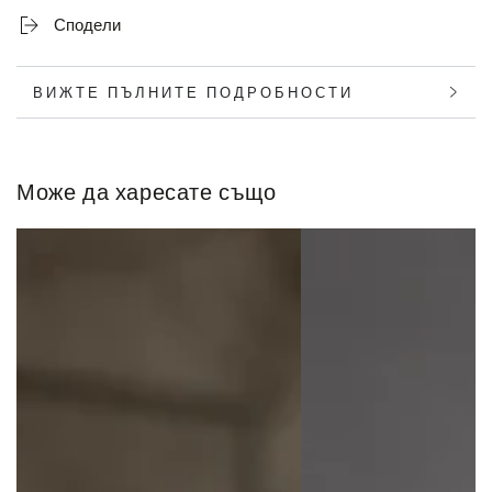
-
-
Сподели
Енергизиращ
Енергизиращ
свеж
свеж
грейпфрут
грейпфрут
ВИЖТЕ ПЪЛНИТЕ ПОДРОБНОСТИ
Може да харесате също