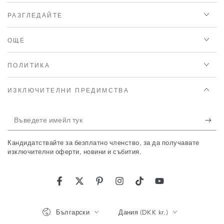
РАЗГЛЕДАЙТЕ
ОЩЕ
ПОЛИТИКА
ИЗКЛЮЧИТЕЛНИ ПРЕДИМСТВА
Въведете
имейл
Кандидатствайте за безплатно членство, за да получавате
тук
изключителни оферти, новини и събития.
Фейсбук
Туитър
Пинтерест
Инстаграм
ТикТок
YouTube
Език
Държава/
Български
Дания (DKK kr.)
регион