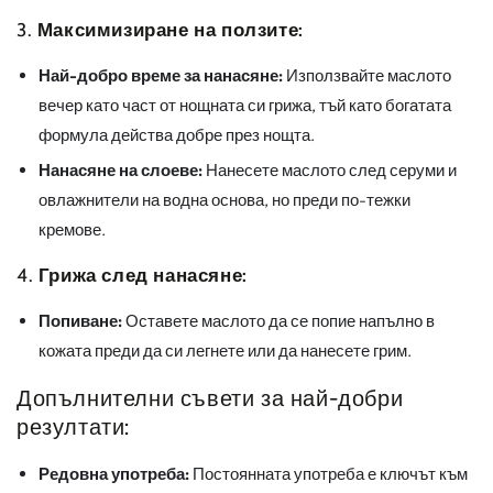
3.
Максимизиране на ползите:
Най-добро време за нанасяне:
Използвайте маслото
вечер като част от нощната си грижа, тъй като богатата
формула действа добре през нощта.
Нанасяне на слоеве:
Нанесете маслото след серуми и
овлажнители на водна основа, но преди по-тежки
кремове.
4.
Грижа след нанасяне:
Попиване:
Оставете маслото да се попие напълно в
кожата преди да си легнете или да нанесете грим.
Допълнителни съвети за най-добри
резултати:
Редовна употреба:
Постоянната употреба е ключът към