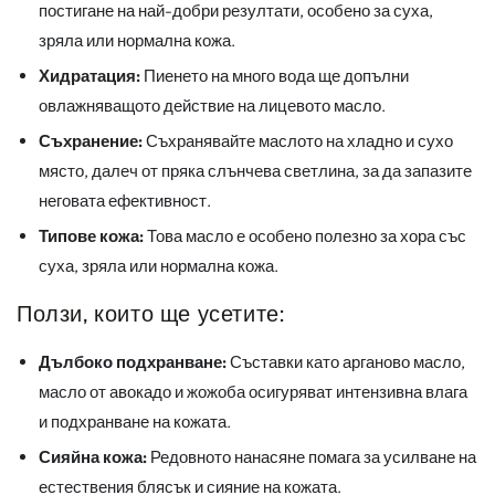
постигане на най-добри резултати, особено за суха,
зряла или нормална кожа.
Хидратация:
Пиенето на много вода ще допълни
овлажняващото действие на лицевото масло.
Съхранение:
Съхранявайте маслото на хладно и сухо
място, далеч от пряка слънчева светлина, за да запазите
неговата ефективност.
Типове кожа:
Това масло е особено полезно за хора със
суха, зряла или нормална кожа.
Ползи, които ще усетите:
Дълбоко подхранване:
Съставки като арганово масло,
масло от авокадо и жожоба осигуряват интензивна влага
и подхранване на кожата.
Сияйна кожа:
Редовното нанасяне помага за усилване на
естествения блясък и сияние на кожата.