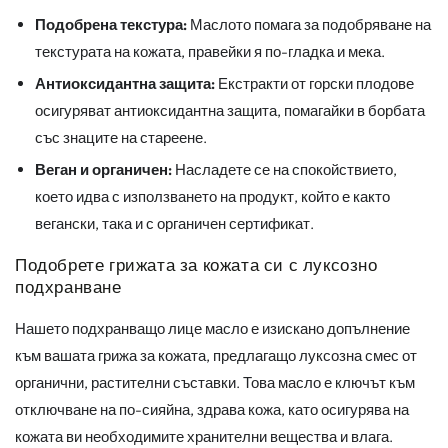
Подобрена текстура:
Маслото помага за подобряване на
текстурата на кожата, правейки я по-гладка и мека.
Антиоксидантна защита:
Екстракти от горски плодове
осигуряват антиоксидантна защита, помагайки в борбата
със знаците на стареене.
Веган и органичен:
Насладете се на спокойствието,
което идва с използването на продукт, който е както
вегански, така и с органичен сертификат.
Подобрете грижата за кожата си с луксозно
подхранване
Нашето подхранващо лице масло е изискано допълнение
към вашата грижа за кожата, предлагащо луксозна смес от
органични, растителни съставки. Това масло е ключът към
отключване на по-сияйна, здрава кожа, като осигурява на
кожата ви необходимите хранителни вещества и влага.