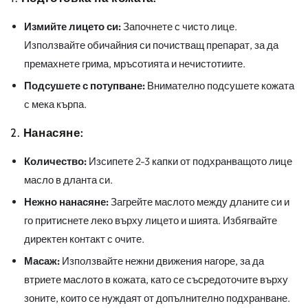
Измийте лицето си:
Започнете с чисто лице.
Използвайте обичайния си почистващ препарат, за да
премахнете грима, мръсотията и нечистотиите.
Подсушете с потупване:
Внимателно подсушете кожата
с мека кърпа.
2.
Нанасяне:
Количество:
Изсипете 2-3 капки от подхранващото лице
масло в дланта си.
Нежно нанасяне:
Загрейте маслото между дланите си и
го притиснете леко върху лицето и шията. Избягвайте
директен контакт с очите.
Масаж:
Използвайте нежни движения нагоре, за да
втриете маслото в кожата, като се съсредоточите върху
зоните, които се нуждаят от допълнително подхранване.