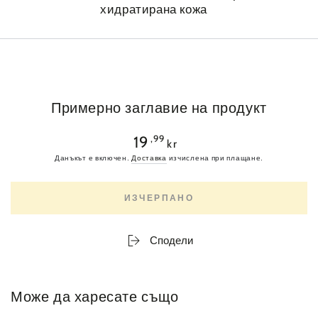
хидратирана кожа
Примерно заглавие на продукт
Обичайна
,99
19
kr
цена
Данъкът е включен.
Доставка
изчислена при плащане.
ИЗЧЕРПАНО
Сподели
Може да харесате също